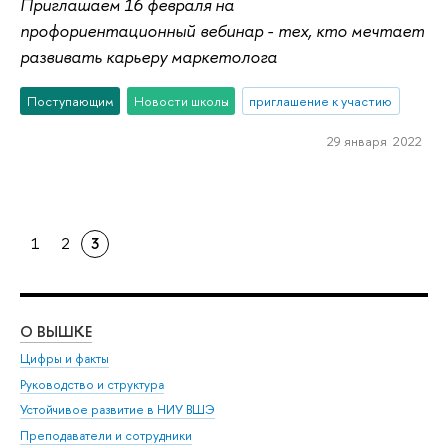
Приглашаем 16 февраля на
профориентационный вебинар - тех, кто мечтает
развивать карьеру маркетолога
Поступающим
Новости школы
приглашение к участию
29 января 2022
1
2
3
О ВЫШКЕ
ОБ
Цифры и факты
Ли
Руководство и структура
Дов
Устойчивое развитие в НИУ ВШЭ
Ол
Преподаватели и сотрудники
При