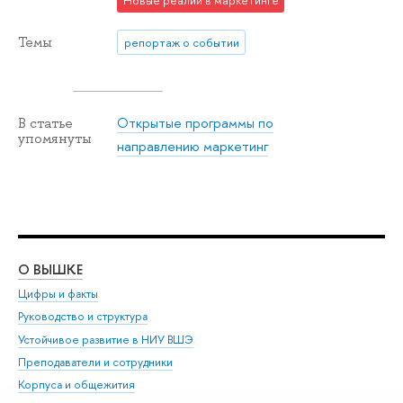
Новые реалии в маркетинге
Темы
репортаж о событии
Открытые программы по
В статье
упомянуты
направлению маркетинг
О ВЫШКЕ
ОБ
Цифры и факты
Ли
Руководство и структура
Дов
Устойчивое развитие в НИУ ВШЭ
Ол
Преподаватели и сотрудники
При
Корпуса и общежития
Вы