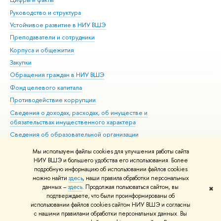
Руководство и структура
Дов
Устойчивое развитие в НИУ ВШЭ
Ол
Преподаватели и сотрудники
При
Корпуса и общежития
Вы
Закупки
При
Обращения граждан в НИУ ВШЭ
Ас
Фонд целевого капитала
До
Противодействие коррупции
Цен
Сведения о доходах, расходах, об имуществе и
Би
обязательствах имущественного характера
Об
Сведения об образовательной организации
Обр
Людям с ограниченными возможностями здоровья
Мы используем файлы cookies для улучшения работы сайта
Единая платежная страница
НИУ ВШЭ и большего удобства его использования. Более
подробную информацию об использовании файлов cookies
Работа в Вышке
можно найти
здесь
, наши правила обработки персональных
данных –
здесь
. Продолжая пользоваться сайтом, вы
✖
Редактору
подтверждаете, что были проинформированы об
© НИУ ВШЭ 1993–2026
Адреса и контакты
Условия использования
использовании файлов cookies сайтом НИУ ВШЭ и согласны
с нашими правилами обработки персональных данных. Вы
материалов
Политика конфиденциальности
Карта сайта