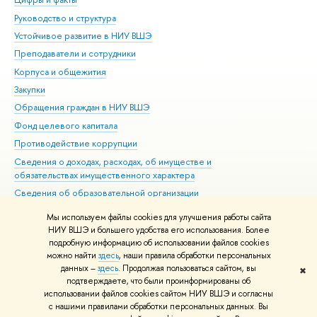
Руководство и структура
Дов
Устойчивое развитие в НИУ ВШЭ
Ол
Преподаватели и сотрудники
При
Корпуса и общежития
Вы
Закупки
При
Обращения граждан в НИУ ВШЭ
Ас
Фонд целевого капитала
До
Противодействие коррупции
Цен
Сведения о доходах, расходах, об имуществе и
Би
обязательствах имущественного характера
Об
Сведения об образовательной организации
Обр
Людям с ограниченными возможностями здоровья
Мы используем файлы cookies для улучшения работы сайта
Единая платежная страница
НИУ ВШЭ и большего удобства его использования. Более
подробную информацию об использовании файлов cookies
Работа в Вышке
можно найти
здесь
, наши правила обработки персональных
данных –
здесь
. Продолжая пользоваться сайтом, вы
✖
Редактору
подтверждаете, что были проинформированы об
© НИУ ВШЭ 1993–2026
Адреса и контакты
Условия использования
использовании файлов cookies сайтом НИУ ВШЭ и согласны
с нашими правилами обработки персональных данных. Вы
материалов
Политика конфиденциальности
Карта сайта