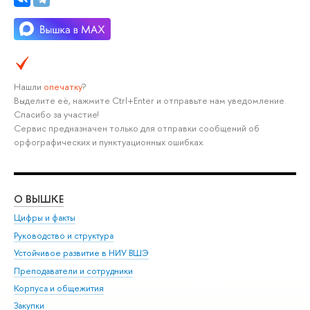
Нашли
опечатку
?
Выделите её, нажмите Ctrl+Enter и отправьте нам уведомление.
Спасибо за участие!
Сервис предназначен только для отправки сообщений об
орфографических и пунктуационных ошибках.
О ВЫШКЕ
ОБ
Цифры и факты
Ли
Руководство и структура
Дов
Устойчивое развитие в НИУ ВШЭ
Ол
Преподаватели и сотрудники
При
Корпуса и общежития
Вы
Закупки
При