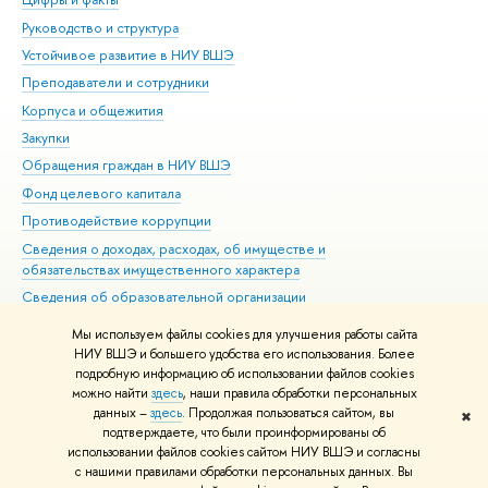
Руководство и структура
Дов
Устойчивое развитие в НИУ ВШЭ
Ол
Преподаватели и сотрудники
При
Корпуса и общежития
Вы
Закупки
При
Обращения граждан в НИУ ВШЭ
Ас
Фонд целевого капитала
До
Противодействие коррупции
Цен
Сведения о доходах, расходах, об имуществе и
Би
обязательствах имущественного характера
Об
Сведения об образовательной организации
Обр
Людям с ограниченными возможностями здоровья
Мы используем файлы cookies для улучшения работы сайта
Единая платежная страница
НИУ ВШЭ и большего удобства его использования. Более
подробную информацию об использовании файлов cookies
Работа в Вышке
можно найти
здесь
, наши правила обработки персональных
данных –
здесь
. Продолжая пользоваться сайтом, вы
✖
Редактору
подтверждаете, что были проинформированы об
© НИУ ВШЭ 1993–2026
Адреса и контакты
Условия использования
использовании файлов cookies сайтом НИУ ВШЭ и согласны
с нашими правилами обработки персональных данных. Вы
материалов
Политика конфиденциальности
Карта сайта