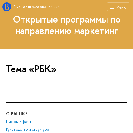
Высшая школа экономики
Меню
Открытые программы по
направлению маркетинг
Тема «РБК»
О ВЫШКЕ
ОБ
Цифры и факты
Ли
Руководство и структура
Дов