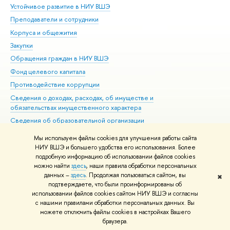
Устойчивое развитие в НИУ ВШЭ
Ол
Преподаватели и сотрудники
При
Корпуса и общежития
Вы
Закупки
При
Обращения граждан в НИУ ВШЭ
Ас
Фонд целевого капитала
До
Противодействие коррупции
Цен
Сведения о доходах, расходах, об имуществе и
Би
обязательствах имущественного характера
Об
Сведения об образовательной организации
Обр
Людям с ограниченными возможностями здоровья
Мы используем файлы cookies для улучшения работы сайта
Единая платежная страница
НИУ ВШЭ и большего удобства его использования. Более
подробную информацию об использовании файлов cookies
Работа в Вышке
можно найти
здесь
, наши правила обработки персональных
данных –
здесь
. Продолжая пользоваться сайтом, вы
✖
Редактору
подтверждаете, что были проинформированы об
© НИУ ВШЭ 1993–2026
Адреса и контакты
Условия использования
использовании файлов cookies сайтом НИУ ВШЭ и согласны
с нашими правилами обработки персональных данных. Вы
материалов
Политика конфиденциальности
Карта сайта
можете отключить файлы cookies в настройках Вашего
Шрифты HSE Sans и HSE Slab разработаны в
Школе дизайна НИУ ВШЭ
браузера.