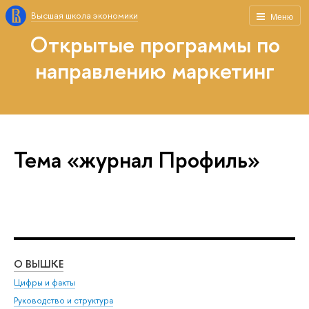
Высшая школа экономики
Меню
Открытые программы по
направлению маркетинг
Тема «журнал Профиль»
О ВЫШКЕ
ОБ
Цифры и факты
Ли
Руководство и структура
Дов