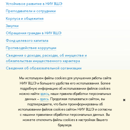
Устойчивое развитие в НИУ ВШЭ
Ол
Преподаватели и сотрудники
При
Корпуса и общежития
Вы
Закупки
При
Обращения граждан в НИУ ВШЭ
Ас
Фонд целевого капитала
До
Противодействие коррупции
Цен
Сведения о доходах, расходах, об имуществе и
Би
обязательствах имущественного характера
Об
Сведения об образовательной организации
Обр
Людям с ограниченными возможностями здоровья
Мы используем файлы cookies для улучшения работы сайта
Единая платежная страница
НИУ ВШЭ и большего удобства его использования. Более
подробную информацию об использовании файлов cookies
Работа в Вышке
можно найти
здесь
, наши правила обработки персональных
данных –
здесь
. Продолжая пользоваться сайтом, вы
✖
Редактору
подтверждаете, что были проинформированы об
© НИУ ВШЭ 1993–2026
Адреса и контакты
Условия использования
использовании файлов cookies сайтом НИУ ВШЭ и согласны
с нашими правилами обработки персональных данных. Вы
материалов
Политика конфиденциальности
Карта сайта
можете отключить файлы cookies в настройках Вашего
Шрифты HSE Sans и HSE Slab разработаны в
Школе дизайна НИУ ВШЭ
браузера.