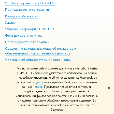
Устойчивое развитие в НИУ ВШЭ
Ол
Преподаватели и сотрудники
При
Корпуса и общежития
Вы
Закупки
При
Обращения граждан в НИУ ВШЭ
Ас
Фонд целевого капитала
До
Противодействие коррупции
Цен
Сведения о доходах, расходах, об имуществе и
Би
обязательствах имущественного характера
Об
Сведения об образовательной организации
Обр
Людям с ограниченными возможностями здоровья
Мы используем файлы cookies для улучшения работы сайта
Единая платежная страница
НИУ ВШЭ и большего удобства его использования. Более
подробную информацию об использовании файлов cookies
Работа в Вышке
можно найти
здесь
, наши правила обработки персональных
данных –
здесь
. Продолжая пользоваться сайтом, вы
✖
Редактору
подтверждаете, что были проинформированы об
© НИУ ВШЭ 1993–2026
Адреса и контакты
Условия использования
использовании файлов cookies сайтом НИУ ВШЭ и согласны
с нашими правилами обработки персональных данных. Вы
материалов
Политика конфиденциальности
Карта сайта
можете отключить файлы cookies в настройках Вашего
Шрифты HSE Sans и HSE Slab разработаны в
Школе дизайна НИУ ВШЭ
браузера.