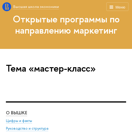
Высшая школа экономики
Меню
Открытые программы по
направлению маркетинг
Тема «мастер-класс»
О ВЫШКЕ
ОБ
Цифры и факты
Ли
Руководство и структура
Дов