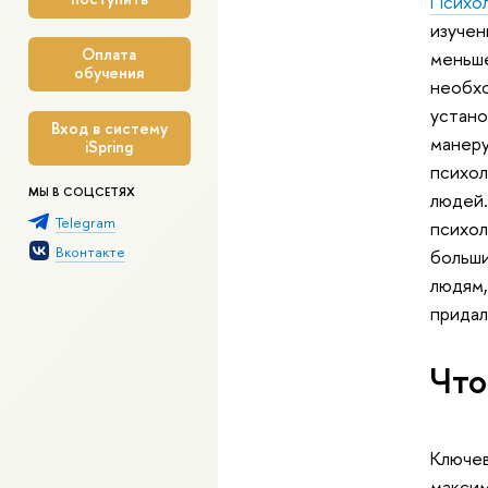
Психол
изучен
Оплата
меньше
обучения
необхо
устано
Вход в систему
манеру
iSpring
психол
МЫ В СОЦСЕТЯХ
людей.
Telegram
психол
Вконтакте
больши
людям,
придал
Что
Ключев
максим