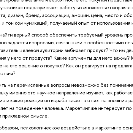
«упаковка» подразумевает работу во множестве направлен
та, дизайн, бренд, ассоциации, эмоции, цена, место и об
 и тон коммуникаций, получаемый опыт от использования и
найти верный способ обеспечить требуемый уровень прод
рно задается вопросами, связанными с особенностями по
авитель целевой аудитории выбирает продукт? Что им дв
ия у него от продукта? Какие аргументы для него важны?
е на его решение о покупке? Как он реагирует на предла
ствия?
ть на перечисленные вопросы невозможно без понимания
ьку именно это научное направление изучает, как работае
ие и какие реакции он вырабатывает в ответ на внешние ра
ияет на поведение человека. Маркетинг же интересует по 
и прикладном смысле.
образом, психологическое воздействие в маркетинге осн