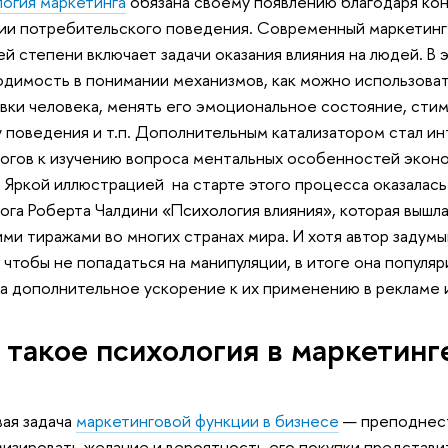
огия маркетинга
обязана своему появлению благодаря ко
ии потребительского поведения. Современный маркетинг
й степени включает задачи оказания влияния на людей. В э
димость в понимании механизмов, как можно использова
вки человека, менять его эмоциональное состояние, сти
 поведения и т.п. Дополнительным катализатором стал и
огов к изучению вопроса ментальных особенностей экон
 Яркой иллюстрацией на старте этого процесса оказалась
ога Роберта Чалдини «Психология влияния», которая вышла
ми тиражами во многих странах мира. И хотя автор задум
 чтобы не попадаться на манипуляции, в итоге она популяр
а дополнительное ускорение к их применению в рекламе 
 такое психология в маркетинг
ая задача
маркетинговой функции в бизнесе
— преподнест
изировать желание и вероятность его покупки представи