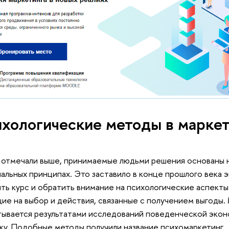
хологические методы в марке
 отмечали выше, принимаемые людьми решения основаны н
альных принципах. Это заставило в конце прошлого века 
ть курс и обратить внимание на психологические аспекты
ие на выбор и действия, связанные с получением выгоды.
ывается результатами исследований поведенческой эконо
ку. Подобные методы получили название психомаркетинг.