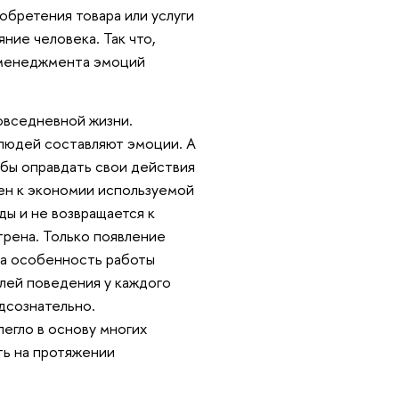
обретения товара или услуги
ие человека. Так что,
й менеджмента эмоций
овседневной жизни.
 людей составляют эмоции. А
обы оправдать свои действия
нен к экономии используемой
ды и не возвращается к
трена. Только появление
та особенность работы
лей поведения у каждого
дсознательно.
егло в основу многих
ть на протяжении