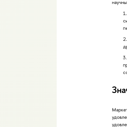
научны
с
п
д
п
с
Зна
Маркет
удовле
удовле