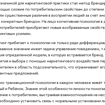
значимой для маркетинговой практики стал метод брендир
ощью схожие по потребительским свойствам до степени
ли существенные различия в восприятии людей за счет э
с конкретным брендом. На лицо когнитивная психология в
 потребителей приобретают новые воображаемые свойства
инговым усилиям.
инг прибегает к психологии не только ради дифференциа
важное значение имеет задача управления поведением, т.
ия определенной модели, в которую встраивается бренд
ятия и выбора с помощью маркетингового воздействия п
ителем в область подсознательного, что ограничивает е
ентных предложений.
но транзакционной психологии в каждом человеке живёт т
ый и Ребёнок. Знание этой особенности личности помога
ние к потребителям, выстраивая взаимоотношения на нес
еобходимо установить связь с моральными установками лич