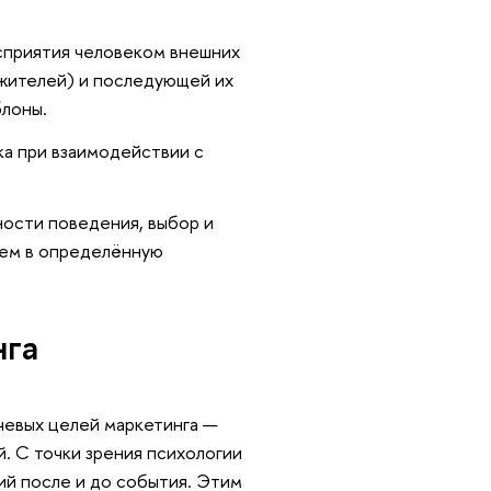
сприятия человеком внешних
ражителей) и последующей их
блоны.
ка при взаимодействии с
ности поведения, выбор и
ием в определённую
нга
ючевых целей маркетинга —
. С точки зрения психологии
ий после и до события. Этим