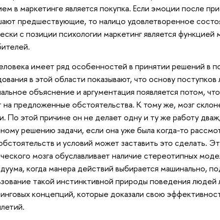
ем в маркетинге является покупка. Если эмоции после при
ают предшествующие, то налицо удовлетворенное состоян
ески с позиции психологии маркетинг является функцие
бителей.
еловека имеет ряд особенностей в принятии решений в п
ования в этой области показывают, что основу поступков
альное объяснение и аргументация появляется потом, чт
т на предложенные обстоятельства. К тому же, мозг скло
и. По этой причине он не делает одну и ту же работу дваж
ному решению задачи, если она уже была когда-то рассмо
обстоятельств и условий может заставить это сделать. Э
ческого мозга обуславливает наличие стереотипных моде
дуума, когда манера действий выбирается машинально, по
зование такой инстинктивной природы поведения людей л
инговых концепций, которые доказали свою эффективнос
илетий.