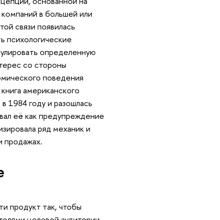
нцепции, основанной на
 компаний в большей или
той связи появилась
ть психологические
мулировать определенную
нтерес со стороны
омического поведения
 книга американского
 в 1984 году и разошлась
ывал её как предупреждение
изировала ряд механик и
и продажах.
е
и продукт так, чтобы
телями целевой аудитории.