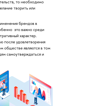
тельств, то необходимо
елание творить или
рименения брендов в
обенно это важно среди
тративный характер.
ью после удовлетворения
ом обществе являются в том
дям самоутверждаться и