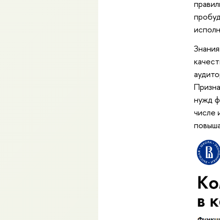
правил
пробуд
исполн
Знания
качест
аудито
Призна
нужд ф
числе 
повыша