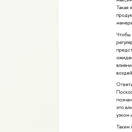
Такая 
продук
манера
Чтобы 
регуля
предст
ожидан
влияни
воздей
Ответи
Поскол
познан
это вл
узком 
Таким 