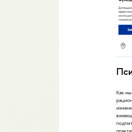
Пси
Как мы
рацион
измени
влияющ
подпит
практи