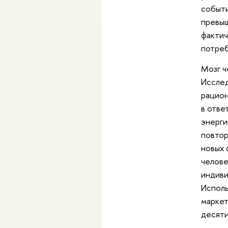
событи
превыш
фактич
потре
Мозг ч
Исслед
рацион
в отве
энерги
повтор
новых 
челове
индиви
Исполь
маркет
десят