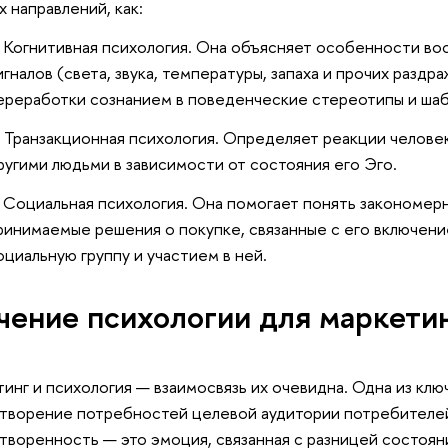
х направлений, как:
Когнитивная психология. Она объясняет особенности во
игналов (света, звука, температуры, запаха и прочих разд
ереработки сознанием в поведенческие стереотипы и ша
Транзакционная психология. Определяет реакции челове
ругими людьми в зависимости от состояния его Эго.
Социальная психология. Она помогает понять закономер
ринимаемые решения о покупке, связанные с его включен
оциальную группу и участием в ней.
чение психологии для маркети
инг и психология — взаимосвязь их очевидна. Одна из кл
творение потребностей целевой аудитории потребителей
творенность — это эмоция, связанная с разницей состоян