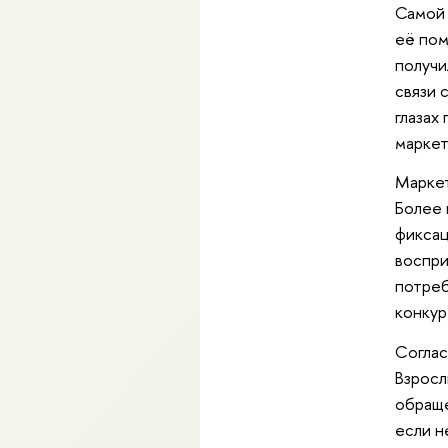
Самой 
её пом
получи
связи 
глазах
маркет
Маркет
Более 
фиксац
воспри
потреб
конкур
Соглас
Взросл
обраще
если н