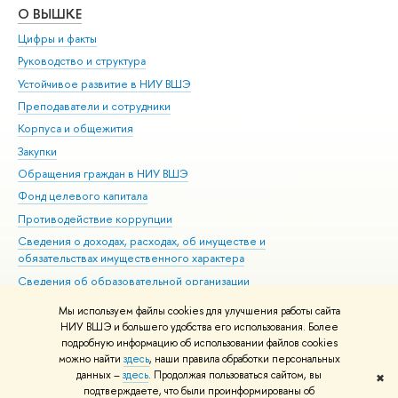
О ВЫШКЕ
ОБ
Цифры и факты
Ли
Руководство и структура
Дов
Устойчивое развитие в НИУ ВШЭ
Ол
Преподаватели и сотрудники
При
Корпуса и общежития
Вы
Закупки
При
Обращения граждан в НИУ ВШЭ
Ас
Фонд целевого капитала
До
Противодействие коррупции
Цен
Сведения о доходах, расходах, об имуществе и
Би
обязательствах имущественного характера
Об
Сведения об образовательной организации
Обр
Людям с ограниченными возможностями здоровья
Мы используем файлы cookies для улучшения работы сайта
Единая платежная страница
НИУ ВШЭ и большего удобства его использования. Более
подробную информацию об использовании файлов cookies
Работа в Вышке
можно найти
здесь
, наши правила обработки персональных
данных –
здесь
. Продолжая пользоваться сайтом, вы
✖
Редактору
подтверждаете, что были проинформированы об