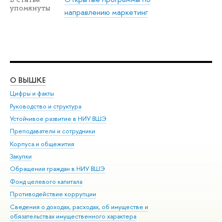
упомянуты
направлению маркетинг
О ВЫШКЕ
ОБ
Цифры и факты
Ли
Руководство и структура
Дов
Устойчивое развитие в НИУ ВШЭ
Ол
Преподаватели и сотрудники
При
Корпуса и общежития
Вы
Закупки
При
Обращения граждан в НИУ ВШЭ
Ас
Фонд целевого капитала
До
Противодействие коррупции
Цен
Сведения о доходах, расходах, об имуществе и
Би
обязательствах имущественного характера
Об