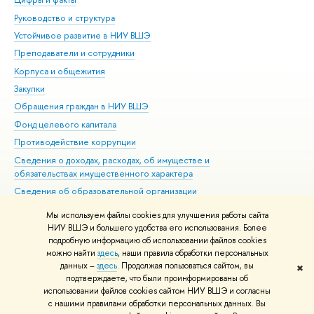
Руководство и структура
Дов
Устойчивое развитие в НИУ ВШЭ
Ол
Преподаватели и сотрудники
При
Корпуса и общежития
Вы
Закупки
При
Обращения граждан в НИУ ВШЭ
Ас
Фонд целевого капитала
До
Противодействие коррупции
Цен
Сведения о доходах, расходах, об имуществе и
Би
обязательствах имущественного характера
Об
Сведения об образовательной организации
Обр
Людям с ограниченными возможностями здоровья
Мы используем файлы cookies для улучшения работы сайта
Единая платежная страница
НИУ ВШЭ и большего удобства его использования. Более
подробную информацию об использовании файлов cookies
Работа в Вышке
можно найти
здесь
, наши правила обработки персональных
данных –
здесь
. Продолжая пользоваться сайтом, вы
✖
Редактору
подтверждаете, что были проинформированы об
© НИУ ВШЭ 1993–2026
Адреса и контакты
Условия использования
использовании файлов cookies сайтом НИУ ВШЭ и согласны
с нашими правилами обработки персональных данных. Вы
материалов
Политика конфиденциальности
Карта сайта