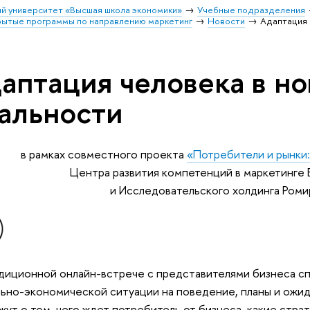
й университет «Высшая школа экономики»
Учебные подразделения
ытые программы по направлению маркетинг
Новости
Адаптация 
аптация человека в но
альности
в рамках совместного проекта
«Потребители и рынки:
Центра развития компетенций в маркетинге
и Исследовательского холдинга Роми
диционной онлайн-встрече с представителями бизнеса с
ьно-экономической ситуации на поведение, планы и ожид
жут о том, чего ждет потребитель от бизнеса, какие стра