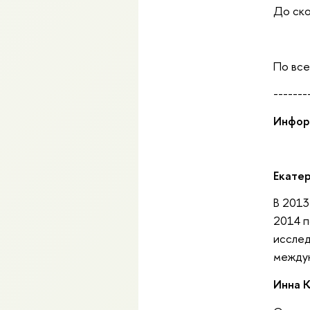
До ско
По все
-------
Инфор
Екатер
В 2013
2014 п
исслед
междун
Инна 