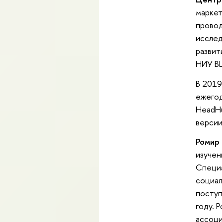
маркет
провод
исслед
развит
НИУ В
В 2019
ежего
HeadHu
версии
Ромир
изучен
Специа
социал
поступ
году. 
ассоци