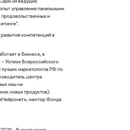
 Один из ведущих
 опыт управления панельными
 продовольственных и
етинге".
 развития компетенций в
ботает в бизнесе, в
а – Успех» Всероссийского
0 лучших маркетологов РФ по
уководитель центра
вых ниш на
ынок новых продуктов).
 «Нейронет», ментор Фонда
.2020 - Высшая школа