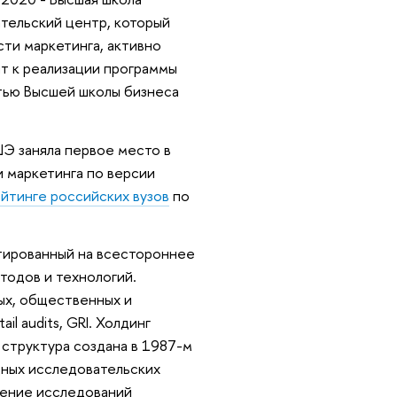
тельский центр, который
ти маркетинга, активно
ит к реализации программы
стью Высшей школы бизнеса
ШЭ заняла первое место в
и маркетинга по версии
йтинге российских вузов
по
тированный на всестороннее
тодов и технологий.
ых, общественных и
l audits, GRI. Холдинг
 структура создана в 1987-м
дных исследовательских
едение исследований