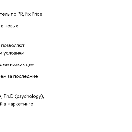
ль по PR, Fix Price
 в новых
e позволяют
м условиям
кроме низких цен
лем за последние
 Ph.D (psychology),
й в маркетинге