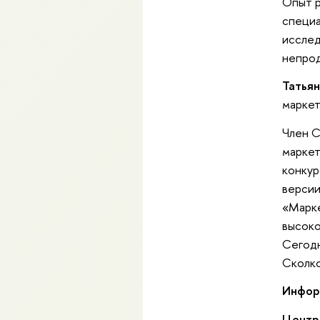
Опыт р
специа
исслед
непрод
Татья
марке
Член С
маркет
конкур
версии
«Марке
высоко
Сегодн
Сколко
Инфор
Центр