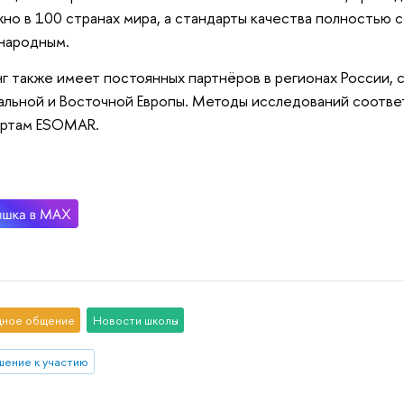
но в 100 странах мира, а стандарты качества полностью 
народным.
г также имеет постоянных партнёров в регионах России, с
льной и Восточной Европы. Методы исследований соотв
артам ESOMAR.
ное общение
Новости школы
шение к участию