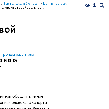
Высшая школа бизнеса
Центр программ
человека в новой реальности
вой
 тренды развития»
 ВШБ ВШЭ
р.
пикеры обсудят влияние
ания человека. Эксперты
тегии экономии выбирает и