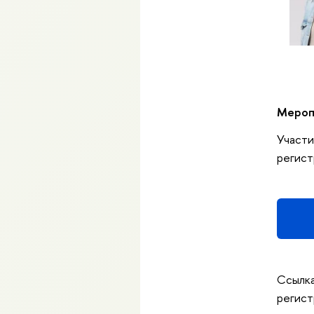
Меропр
Участи
регист
Ссылка
регист