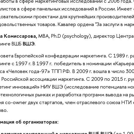
аботы в сфере маркетинговых исследований с 2006 года.
листов в сфере панельных исследований в России. Имеет
овательскими проектами для крупнейших производителей
овольственных товаров. Кавалер ордена "За заслуги в марк
на Комиссарова,
MBA, Ph.D (psychology), директор Центра
тинге ВШБ
ВШЭ.
овета Европейской конфедерации маркетинга. С 1989 г. ра
инге с 1997 г. В 1997 г. победитель в номинации «Карьер
са «Человек года-97» ТПП РФ. В 2009 г. вошла в число 30
 Российской ассоциации маркетинга. С 2009 по 2015 г. р
тинг инноваций» НИУ ВШЭ (исследование потенциала но
технологичных рынках и разработка программ вывода на р
я co-owner двух стартапов, член отраслевого союза НТИ
во.
мация об организаторах:
 развития компетенций в маркетинге ВШБ ВШЭ
(до 1.09