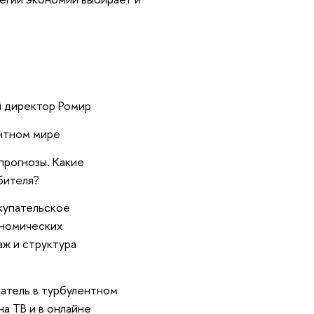
й директор Ромир
нтном мире
прогнозы. Какие
бителя?
окупательское
номических
аж и структура
патель в турбулентном
а ТВ и в онлайне