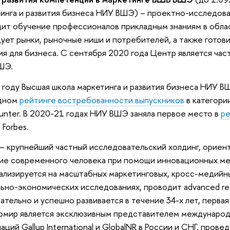
инга и развития бизнеса НИУ ВШЭ) – проектно-исследова
ит обучение профессионалов прикладным знаниям в облас
ует рынки, рыночные ниши и потребителей, а также готов
ия для бизнеса. С сентября 2020 года Центр является ча
ШЭ.
 году Высшая школа маркетинга и развития бизнеса НИУ В
дном
рейтинге востребованности выпускников
в категори
nter. В 2020-21 годах НИУ ВШЭ заняла первое место в
ре
 Forbes.
– крупнейший частный исследовательский холдинг, ориен
ие современного человека при помощи инновационных ме
лизируется на масштабных маркетинговых, кросс-медийн
ьно-экономических исследованиях, проводит advanced retai
ательно и успешно развивается в течение 34-х лет, первая
Ромир является эксклюзивным представителем междунаро
аций Gallup International и GlobalNR в России и СНГ, пров