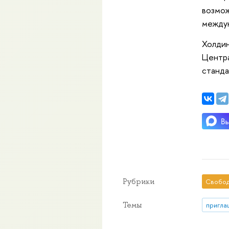
возмож
между
Холдин
Центра
станд
Рубрики
Свобод
Темы
пригла