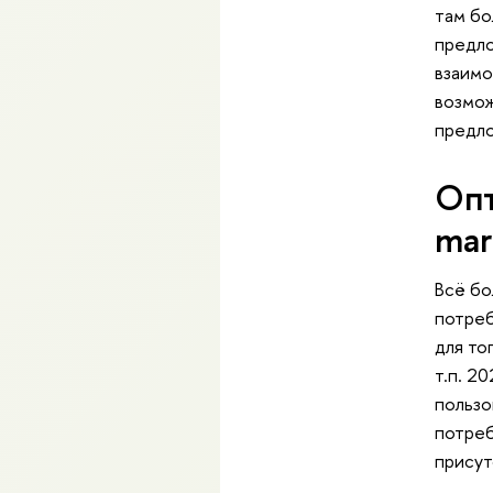
там бо
предло
взаимо
возмож
предл
Опт
mar
Всё бо
потреб
для то
т.п. 2
пользо
потреб
присут