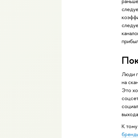
раньше
следуе
коэффи
следуе
канало
прибыл
Пок
Люди п
на ска
Это хо
соцсет
социал
выхода
К тому
бренд