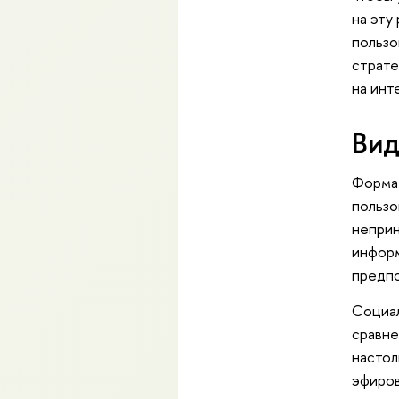
на эту
пользо
страте
на инт
Вид
Формат
пользо
неприн
информ
предпо
Социал
сравне
настол
эфиров