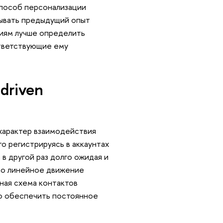
способ персонализации
тывать предыдущий опыт
ниям лучше определить
ответствующие ему
driven
 характер взаимодействия
то регистрируясь в аккаунтах
 в другой раз долго ожидая и
ьно линейное движение
ная схема контактов
но обеспечить постоянное