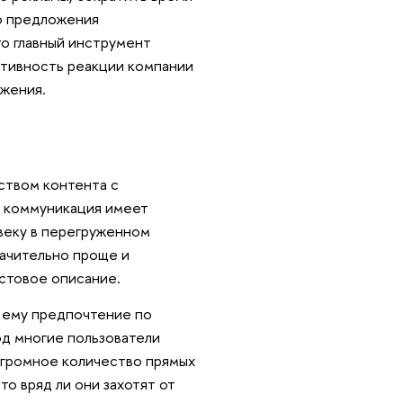
о предложения
то главный инструмент
ативность реакции компании
ожения.
ством контента с
я коммуникация имеет
веку в перегруженном
ачительно проще и
кстовое описание.
 ему предпочтение по
од многие пользователи
огромное количество прямых
то вряд ли они захотят от