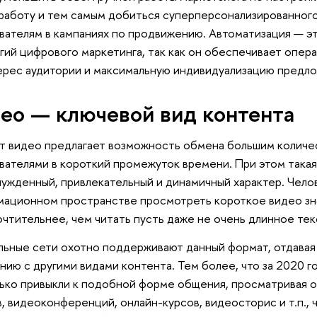
 работу и тем самым добиться суперперсонализированног
вателям в кампаниях по продвижению. Автоматизация — э
гий цифрового маркетинга, так как он обеспечивает опер
ерес аудитории и максимальную индивидуализацию предл
ео — ключевой вид контента
 видео предлагает возможность обмена большим количе
вателями в короткий промежуток времени. При этом така
ужденный, привлекательный и динамичный характер. Чело
ационном пространстве просмотреть короткое видео зн
чтительнее, чем читать пусть даже не очень длинное те
ьные сети охотно поддерживают данный формат, отдавая
нию с другими видами контента. Тем более, что за 2020 г
ько привыкли к подобной форме общения, просматривая 
, видеоконференций, онлайн-курсов, видеосторис и т.п., ч