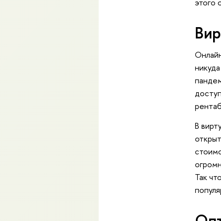
этого 
Вир
Онлайн
никуда
пандем
доступ
рента
В вирт
открыт
стоимо
огромн
Так чт
популя
Опт