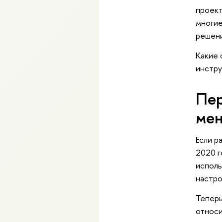
проект
многие
решени
Какие
инстр
Пер
мен
Если р
2020 г
исполь
настро
Теперь
относи