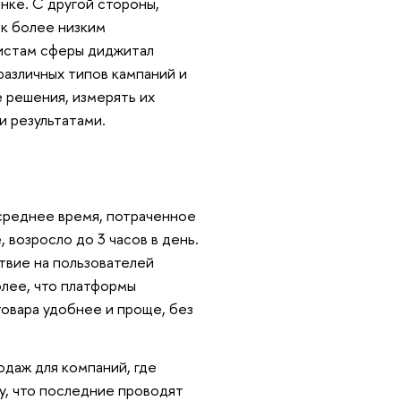
ынке. С другой стороны,
 к более низким
листам сферы диджитал
азличных типов кампаний и
е решения, измерять их
и результатами.
 среднее время, потраченное
 возросло до 3 часов в день.
твие на пользователей
олее, что платформы
овара удобнее и проще, без
одаж для компаний, где
у, что последние проводят