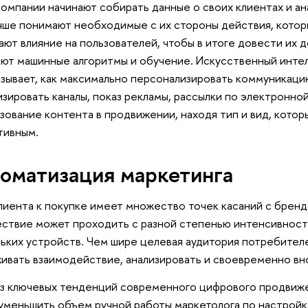
компании начинают собирать данные о своих клиентах и ан
чше понимают необходимые с их стороны действия, кото
ают влияние на пользователей, чтобы в итоге довести их д
ют машинные алгоритмы и обучение. Искусственный интел
зывает, как максимально персонализировать коммуникацию
зировать каналы, показ рекламы, рассылки по электронно
зование контента в продвижении, находя тип и вид, котор
тивным.
оматизация маркетинга
лиента к покупке имеет множество точек касаний с бренд
ствие может проходить с разной степенью интенсивност
ьких устройств. Чем шире целевая аудитория потребител
ивать взаимодействие, анализировать и своевременно вн
з ключевых тенденций современного цифрового продвижен
уменьшить объем ручной работы маркетолога по настройк