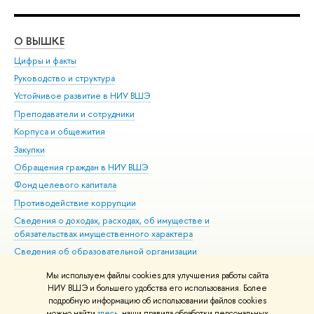
О ВЫШКЕ
ОБ
Цифры и факты
Ли
Руководство и структура
Дов
Устойчивое развитие в НИУ ВШЭ
Ол
Преподаватели и сотрудники
При
Корпуса и общежития
Вы
Закупки
При
Обращения граждан в НИУ ВШЭ
Ас
Фонд целевого капитала
До
Противодействие коррупции
Цен
Сведения о доходах, расходах, об имуществе и
Би
обязательствах имущественного характера
Об
Сведения об образовательной организации
Обр
Людям с ограниченными возможностями здоровья
Мы используем файлы cookies для улучшения работы сайта
Единая платежная страница
НИУ ВШЭ и большего удобства его использования. Более
подробную информацию об использовании файлов cookies
Работа в Вышке
можно найти
здесь
, наши правила обработки персональных