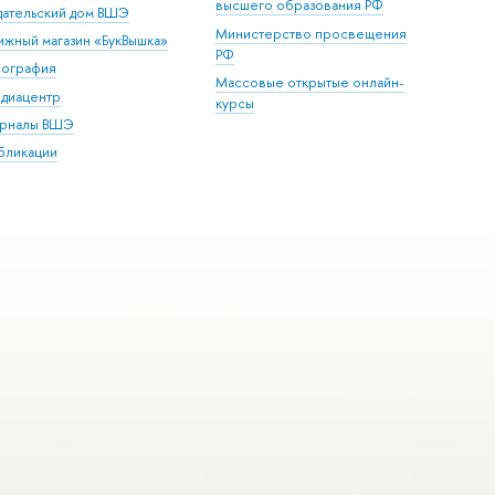
высшего образования РФ
дательский дом ВШЭ
Министерство просвещения
ижный магазин «БукВышка»
РФ
пография
Массовые открытые онлайн-
диацентр
курсы
рналы ВШЭ
бликации