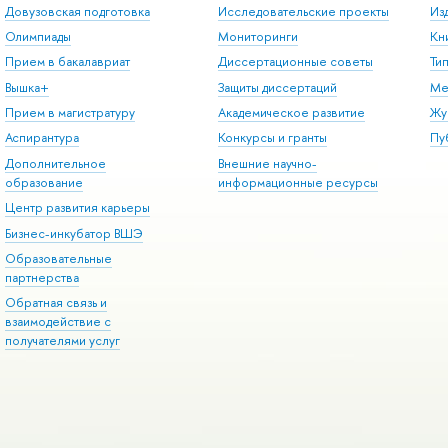
Довузовская подготовка
Исследовательские проекты
Из
Олимпиады
Мониторинги
Кн
Прием в бакалавриат
Диссертационные советы
Ти
Вышка+
Защиты диссертаций
Ме
Прием в магистратуру
Академическое развитие
Жу
Аспирантура
Конкурсы и гранты
Пу
Дополнительное
Внешние научно-
образование
информационные ресурсы
Центр развития карьеры
Бизнес-инкубатор ВШЭ
Образовательные
партнерства
Обратная связь и
взаимодействие с
получателями услуг