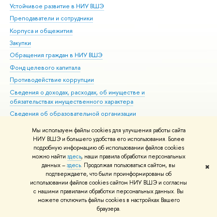
Устойчивое развитие в НИУ ВШЭ
Ол
Преподаватели и сотрудники
При
Корпуса и общежития
Вы
Закупки
При
Обращения граждан в НИУ ВШЭ
Ас
Фонд целевого капитала
До
Противодействие коррупции
Цен
Сведения о доходах, расходах, об имуществе и
Би
обязательствах имущественного характера
Об
Сведения об образовательной организации
Обр
Людям с ограниченными возможностями здоровья
Мы используем файлы cookies для улучшения работы сайта
Единая платежная страница
НИУ ВШЭ и большего удобства его использования. Более
подробную информацию об использовании файлов cookies
Работа в Вышке
можно найти
здесь
, наши правила обработки персональных
данных –
здесь
. Продолжая пользоваться сайтом, вы
✖
Редактору
подтверждаете, что были проинформированы об
© НИУ ВШЭ 1993–2026
Адреса и контакты
Условия использования
использовании файлов cookies сайтом НИУ ВШЭ и согласны
с нашими правилами обработки персональных данных. Вы
материалов
Политика конфиденциальности
Карта сайта
можете отключить файлы cookies в настройках Вашего
Шрифты HSE Sans и HSE Slab разработаны в
Школе дизайна НИУ ВШЭ
браузера.