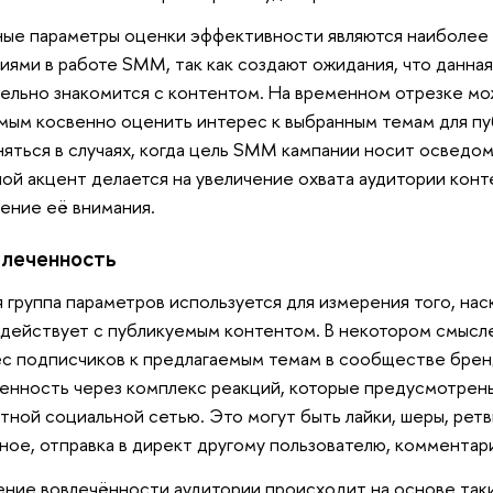
ые параметры оценки эффективности являются наиболее
иями в работе SMM, так как создают ожидания, что данная
ельно знакомится с контентом. На временном отрезке мо
мым косвенно оценить интерес к выбранным темам для пуб
яться в случаях, когда цель SMM кампании носит осведом
ой акцент делается на увеличение охвата аудитории конт
ение её внимания.
влеченность
 группа параметров используется для измерения того, нас
действует с публикуемым контентом. В некотором смысл
с подписчиков к предлагаемым темам в сообществе брен
енность через комплекс реакций, которые предусмотрены
тной социальной сетью. Это могут быть лайки, шеры, ретв
ное, отправка в директ другому пользователю, комментари
ние вовлечённости аудитории происходит на основе так