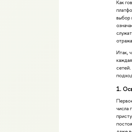
Как го
платфо
выбор 
означа
служат
отража
Итак, 
каждая
сетей.
подход
1. Ос
Первое
числа 
присту
постоя
даже в