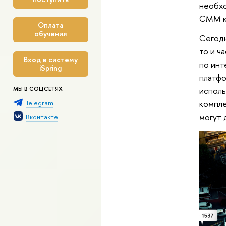
необхо
СММ ко
Оплата
обучения
Сегодн
то и ч
Вход в систему
по инт
iSpring
платфо
исполь
МЫ В СОЦСЕТЯХ
компле
Telegram
могут 
Вконтакте