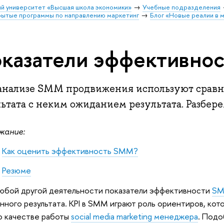
й университет «Высшая школа экономики»
Учебные подразделения
ытые программы по направлению маркетинг
Блог «Новые реалии в 
казатели эффективно
анализе SMM продвижения используют сравн
ьтата с неким ожиданием результата. Разбере
жание:
Как оценить эффективность SMM?
Резюме
любой другой деятельности показатели эффективности
S
нного результата. KPI в SMM играют роль ориентиров, кот
о качестве работы
social media marketing менеджера
. Подо