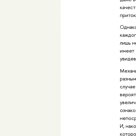
качест
приток
Однако
каждог
лишь н
имеет 
увидев
Механи
разным
случае
вероят
увелич
ознако
непоср
И, нак
которо