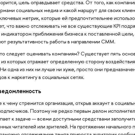
ворится, цель оправдывает средства. От того, как компани
рмами социальных медиа и какой маршрут для своих клиен
ключевых метрик, которые ей предпочтительнее использов
ет, что важно отслеживать не все существующие KPI подряд
 индикатором приближения бизнеса к поставленной цели, 
ют результативность работы в направлении СММ.
что следует оценивать компаниям? Существует пять основ
 из которых отражает определенную сторону воздействия
 Ни одна из них ни лучше ни хуже, просто они предназначе
ов к маркетингу в социальных сетях.
ведомленность
 к чему стремится организация, открыв аккаунт в социаль
подписчиков. Поэтому не редко первым делом исполните
пает к задаче — всеми доступными средствами заполучит
нных читателей или зрителей. На протяжении начального 
озможно отслеживание темпа прироста аудитории сообщес