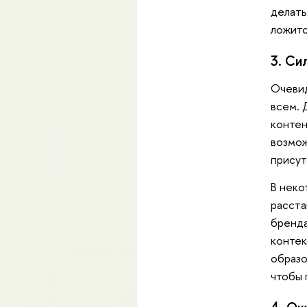
делать
ложитс
3. Си
Очевид
всем. 
контен
возмож
присут
В неко
расста
бренда
контек
образо
чтобы 