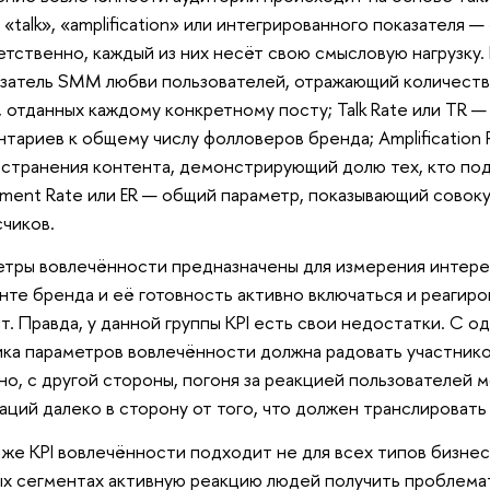
, «talk», «amplification» или интегрированного показателя 
тственно, каждый из них несёт свою смысловую нагрузку. 
затель SMM любви пользователей, отражающий количест
, отданных каждому конкретному посту; Talk Rate или TR 
тариев к общему числу фолловеров бренда; Amplification
странения контента, демонстрирующий долю тех, кто под
ment Rate или ER — общий параметр, показывающий совоку
чиков.
тры вовлечённости предназначены для измерения интере
унте бренда и её готовность активно включаться и реагир
т. Правда, у данной группы KPI есть свои недостатки. С 
ка параметров вовлечённости должна радовать участник
 но, с другой стороны, погоня за реакцией пользователей
аций далеко в сторону от того, что должен транслировать
 же KPI вовлечённости подходит не для всех типов бизнес
х сегментах активную реакцию людей получить проблема