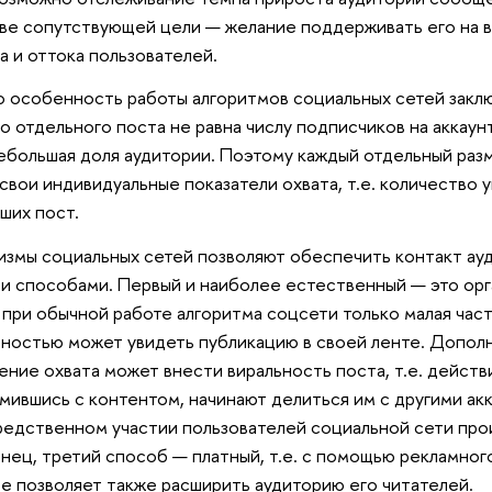
ве сопутствующей цели — желание поддерживать его на 
а и оттока пользователей.
 особенность работы алгоритмов социальных сетей заключ
о отдельного поста не равна числу подписчиков на аккау
ебольшая доля аудитории. Поэтому каждый отдельный раз
свои индивидуальные показатели охвата, т.е. количество 
ших пост.
змы социальных сетей позволяют обеспечить контакт ау
и способами. Первый и наиболее естественный — это орга
 при обычной работе алгоритма соцсети только малая час
ностью может увидеть публикацию в своей ленте. Дополн
ение охвата может внести виральность поста, т.е. действ
мившись с контентом, начинают делиться им с другими акк
едственном участии пользователей социальной сети про
онец, третий способ — платный, т.е. с помощью рекламног
е позволяет также расширить аудиторию его читателей.