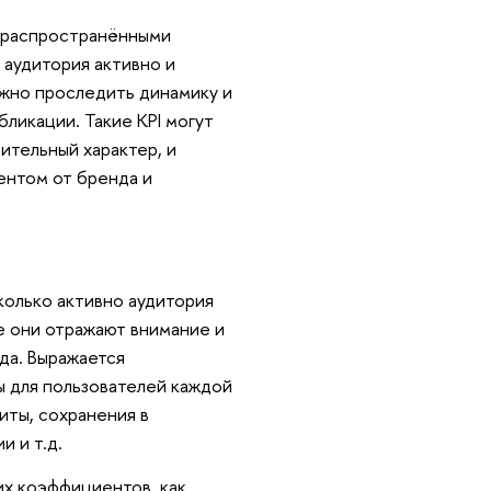
 распространёнными
 аудитория активно и
жно проследить динамику и
ликации. Такие KPI могут
ительный характер, и
ентом от бренда и
колько активно аудитория
е они отражают внимание и
да. Выражается
 для пользователей каждой
иты, сохранения в
и и т.д.
их коэффициентов, как