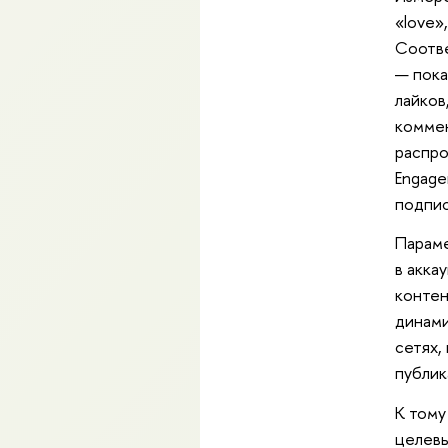
«love»
Соотве
— пока
лайков
коммен
распро
Engage
подпис
Параме
в акка
контен
динами
сетях,
публик
К тому
целевы