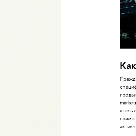
Как
Прежде
специф
продви
market
а не в
примен
активн