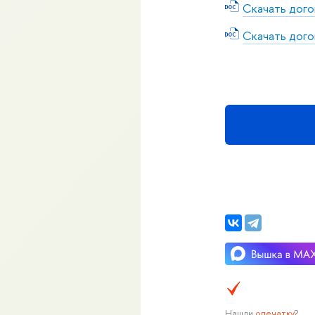
Cкачать дого
Cкачать дого
Нашли
опечатку
?