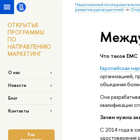
Национальный исследовательски
развития руководителей
Откр
ОТКРЫТЫЕ
Между
ПРОГРАММЫ
ПО
НАПРАВЛЕНИЮ
МАРКЕТИНГ
Что такое EMC
Европейская ма
О нас
организацией, п
объединяя более
Новости
Она разрабатыва
Блог
квалификации сп
Контакты
Зачем нужна ак
С 2014 года в с
Как
удостоверения р
поступить