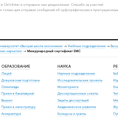
е Ctrl+Enter и отправьте нам уведомление. Спасибо за участие!
н только для отправки сообщений об орфографических и пунктуационных
университет «Высшая школа экономики»
→
Учебные подразделения
→
Высш
нию маркетинг
→
Международный сертификат ЕМС
ОБРАЗОВАНИЕ
НАУКА
Р
Лицей
Научные подразделения
Би
Довузовская подготовка
Исследовательские проекты
Из
Олимпиады
Мониторинги
Кн
Прием в бакалавриат
Диссертационные советы
Ти
Вышка+
Защиты диссертаций
Ме
Прием в магистратуру
Академическое развитие
Жу
Аспирантура
Конкурсы и гранты
Пу