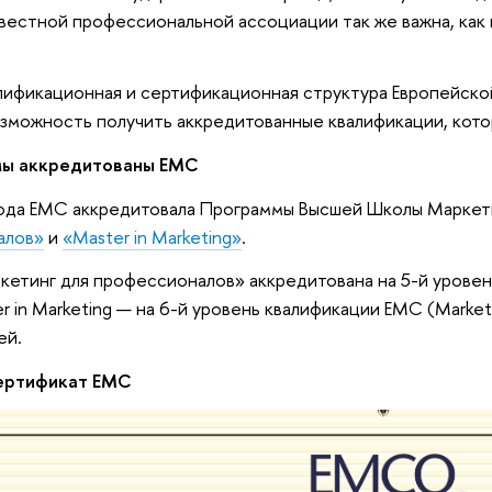
вестной профессиональной ассоциации так же важна, как 
лификационная и сертификационная структура Европейск
зможность получить аккредитованные квалификации, котор
мы аккредитованы
EMC
года EMC аккредитовала Программы Высшей Школы Маркети
алов»
и
«Master in Marketing»
.
етинг для профессионалов» аккредитована на 5-й уровень
r in Marketing — на 6-й уровень квалификации EMC (Marke
ей.
сертификат
EMC