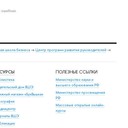
 ошибках.
ая школа бизнеса
→
Центр программ развития руководителей
→
ЕСУРСЫ
ПОЛЕЗНЫЕ ССЫЛКИ
блиотека
Министерство науки и
высшего образования РФ
дательский дом ВШЭ
Министерство просвещения
ижный магазин «БукВышка»
РФ
пография
Массовые открытые онлайн-
диацентр
курсы
рналы ВШЭ
бликации