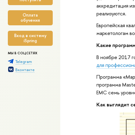
аккредитация из
реализуются.
Оплата
обучения
Европейская ква
маркетологам во
Вход в систему
iSpring
Какие програм
МЫ В СОЦСЕТЯХ
В ноябре 2017 
Telegram
для профессион
Вконтакте
Программа «Марк
программа Maste
ЕМС семь уровн
Как выглядит 