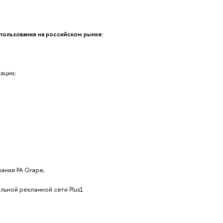
ользования на российском рынке:
ации;
пания РА Grape;
льной рекламной сети Plus1