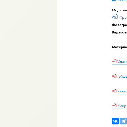
Модерат
Про
Фотогра
Видеоза
Материа
Ульян
Гейш
Рожк
Лавр