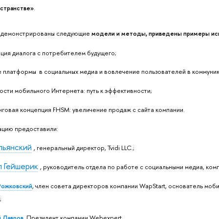
странстве»
.
одемонстрированы следующие
модели и методы, приведены примеры исп
ация диалога с потребителем будущего;
е платформы в социальных медиа и вовлечение пользователей в коммуник
ости мобильного Интернета: путь к эффективности;
нговая концепция FHSM: увеличение продаж с сайта компании.
цию предоставили:
льянский
, генеральный директор, Tvidi LLC.;
 Гейшерик
, руководитель отдела по работе с социальными медиа, ком
Рожковский
, член совета директоров компании WapStart, основатель моби
;
 Лавров
, Президент компании Webexpert.