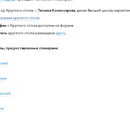
ор Круглого стола —
Татьяна Комиссарова
, декан Высшей школы маркетин
грамма круглого стола
фии
с Круглого стола доступны на форуме.
пись
круглого стола размещена
здесь
.
лы, предоставленные спикерами:
ский
ерик
овский
ов