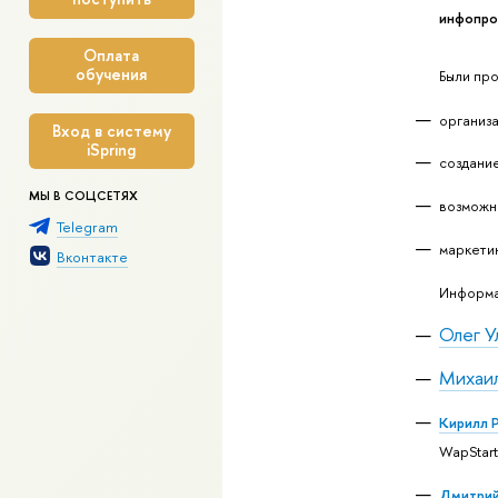
инфопро
Оплата
обучения
Были пр
организ
Вход в систему
iSpring
создани
МЫ В СОЦСЕТЯХ
возможн
Telegram
маркети
Вконтакте
Информа
Олег У
Михаил
Кирилл 
WapStart
Дмитрий