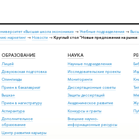
университет «Высшая школа экономики»
→
Учебные подразделения
→
Высш
нию маркетинг
→
Новости
→
Круглый стол "Новые предложения на рынке
ОБРАЗОВАНИЕ
НАУКА
Р
Лицей
Научные подразделения
Би
Довузовская подготовка
Исследовательские проекты
Из
Олимпиады
Мониторинги
Кн
Прием в бакалавриат
Диссертационные советы
Ти
Вышка+
Защиты диссертаций
Ме
Прием в магистратуру
Академическое развитие
Жу
Аспирантура
Конкурсы и гранты
Пу
Дополнительное
Внешние научно-
образование
информационные ресурсы
Центр развития карьеры