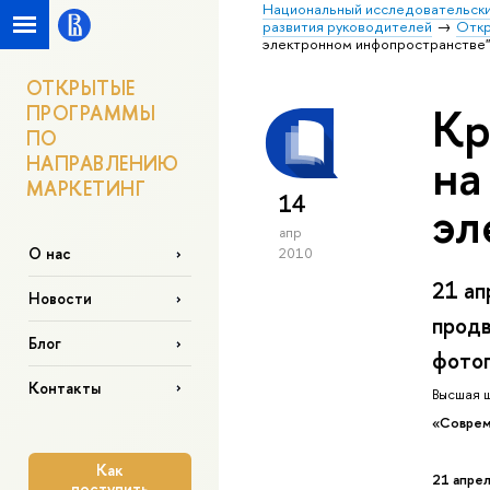
Национальный исследовательски
развития руководителей
Откр
электронном инфопространстве"
ОТКРЫТЫЕ
Кр
ПРОГРАММЫ
ПО
на
НАПРАВЛЕНИЮ
МАРКЕТИНГ
14
эл
апр
О нас
2010
21 ап
Новости
продв
Блог
фотог
Контакты
Высшая ш
«Соврем
Как
21 апрел
поступить