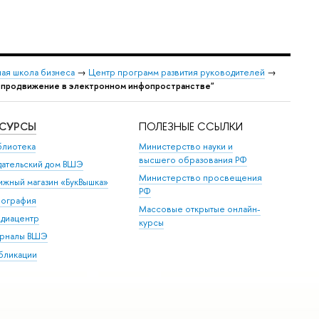
ая школа бизнеса
→
Центр программ развития руководителей
→
: продвижение в электронном инфопространстве"
ЕСУРСЫ
ПОЛЕЗНЫЕ ССЫЛКИ
блиотека
Министерство науки и
высшего образования РФ
дательский дом ВШЭ
Министерство просвещения
ижный магазин «БукВышка»
РФ
пография
Массовые открытые онлайн-
диацентр
курсы
рналы ВШЭ
бликации