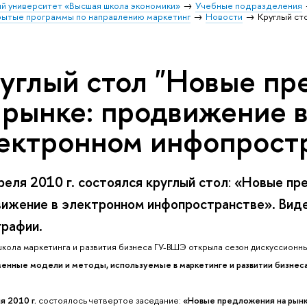
й университет «Высшая школа экономики»
Учебные подразделения
ытые программы по направлению маркетинг
Новости
Круглый ст
углый стол "Новые п
 рынке: продвижение 
ектронном инфопрост
реля 2010 г.
состоялся круглый стол
«Новые пре
:
ижение в электронном инфопространстве». Виде
рафии.
кола маркетинга и развития бизнеса ГУ-ВШЭ открыла сезон дискуссионных
енные модели и методы, используемые в маркетинге и развитии бизнес
я 2010 г.
состоялось четвертое заседание:
«Новые предложения на рынк