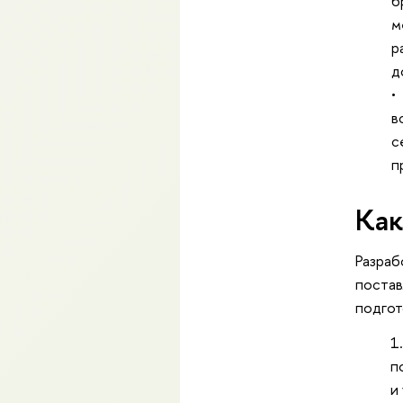
б
м
р
д
в
с
п
Как
Разраб
постав
подгот
п
и