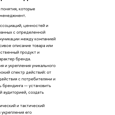
 понятия, которые
менеджмент.
ассоциаций, ценностей и
занных с определенной
ммуникации между компанией
сивое описание товара или
ественный продукт и
арактер бренда.
я и укрепления уникального
окий спектр действий: от
одействия с потребителями и
ль брендинга — установить
й аудиторией, создать
ический и тактический
и укрепления его