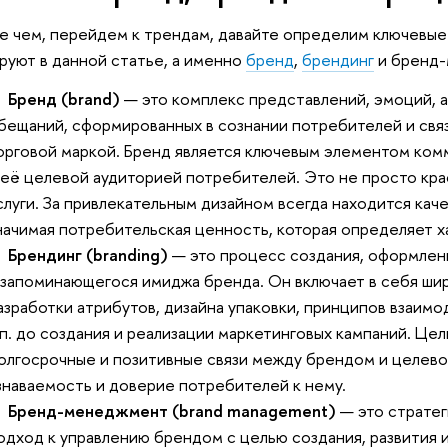
 чем, перейдем к трендам, давайте определим ключевые
руют в данной статье, а именно
бренд
,
брендинг
и бренд-
•
Бренд (brand)
— это комплекс представлений, эмоций, 
бещаний, сформированных в сознании потребителей и свя
орговой маркой. Бренд является ключевым элементом ко
 её целевой аудиторией потребителей. Это не просто кра
слуги. За привлекательным дизайном всегда находится кач
начимая потребительская ценность, которая определяет х
•
Брендинг (branding)
— это процесс создания, оформлени
 запоминающегося имиджа бренда. Он включает в себя шир
азработки атрибутов, дизайна упаковки, принципов взаим
.п. до создания и реализации маркетинговых кампаний. Це
олгосрочные и позитивные связи между брендом и целево
знаваемость и доверие потребителей к нему.
•
Бренд-менеджмент (brand management)
— это стратег
одход к управлению брендом с целью создания, развития 