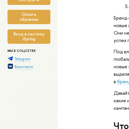
Оплата
Бренд-
обучения
новые 
Они не
Вход в систему
iSpring
успех 
Под вл
МЫ В СОЦСЕТЯХ
глобал
Telegram
новые 
Вконтакте
выделя
в
брен
Давайт
какие 
кампан
Что