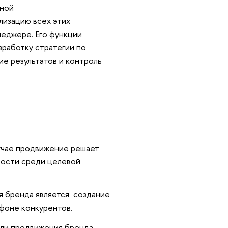
чной
лизацию всех этих
неджере. Его функции
зработку стратегии по
ие результатов и контроль
учае продвижение решает
мости среди целевой
я бренда является создание
 фоне конкурентов.
ели продвижения бренда