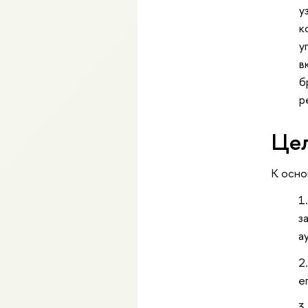
у
к
у
в
б
р
Цел
К осно
з
а
е