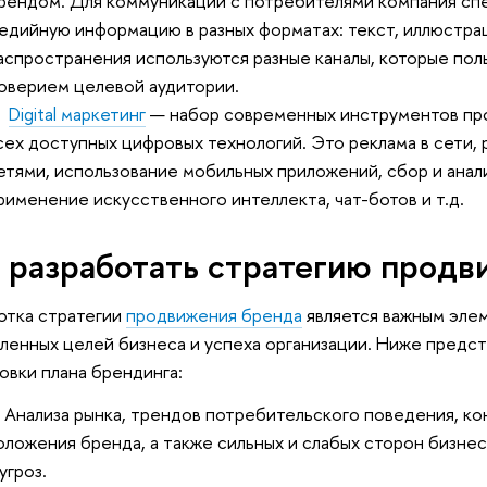
рендом. Для коммуникации с потребителями компания сп
едийную информацию в разных форматах: текст, иллюстрац
аспространения используются разные каналы, которые пол
оверием целевой аудитории.
•
Digital маркетинг
— набор современных инструментов пр
сех доступных цифровых технологий. Это реклама в сети,
етями, использование мобильных приложений, сбор и анал
рименение искусственного интеллекта, чат-ботов и т.д.
 разработать стратегию продв
отка стратегии
продвижения бренда
является важным эле
ленных целей бизнеса и успеха организации. Ниже предс
овки плана брендинга:
Анализа рынка, трендов потребительского поведения, ко
оложения бренда, а также сильных и слабых сторон бизн
 угроз.