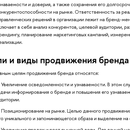
знаваемости и доверия, а также сохранения его долгосро
онкурентоспособности на рынке. Ответственность за реа
правленческих решений в организации лежит на бренд-ме
ключает в себя анализ конкурентов, целевой аудитории, ра
рендингу, планирование маркетинговых кампаний, измерен
еализации.
и и виды продвижения бренда
вным целям продвижения бренда относятся:
Увеличение осведомленности и узнаваемости. В этом сл
адачи информирования о бренде и повышения его узнавае
удитории.
Позиционирование на рынке. Целью данного продвижени
го уникального и запоминающегося образа и выделение на
Увеличение продаж и рост рыночной доли. Для данной ц