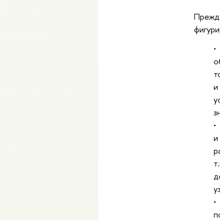
Прежде
фигури
о
т
и
у
з
и
р
т
д
у
п