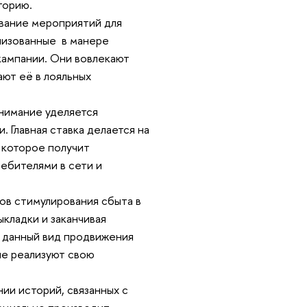
торию.
вание мероприятий для
лизованные в манере
кампании. Они вовлекают
ют её в лояльных
нимание уделяется
 Главная ставка делается на
 которое получит
ебителями в сети и
ов стимулирования сбыта в
ыкладки и заканчивая
 данный вид продвижения
ые реализуют свою
ии историй, связанных с