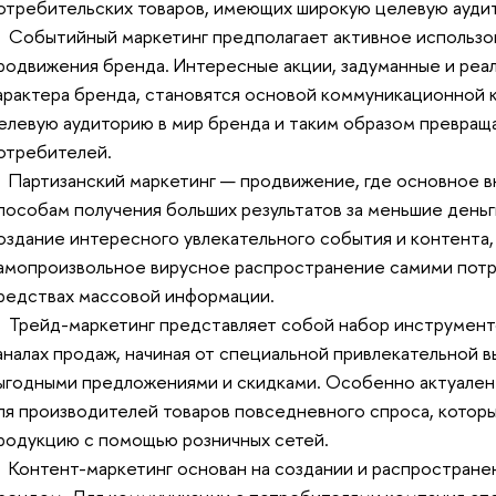
отребительских товаров, имеющих широкую целевую ауди
 Событийный маркетинг предполагает активное использо
родвижения бренда. Интересные акции, задуманные и реа
арактера бренда, становятся основой коммуникационной 
елевую аудиторию в мир бренда и таким образом превраща
отребителей.
 Партизанский маркетинг — продвижение, где основное в
пособам получения больших результатов за меньшие деньги.
оздание интересного увлекательного события и контента,
амопроизвольное вирусное распространение самими потр
редствах массовой информации.
 Трейд-маркетинг представляет собой набор инструмент
аналах продаж, начиная от специальной привлекательной в
ыгодными предложениями и скидками. Особенно актуален
ля производителей товаров повседневного спроса, котор
родукцию с помощью розничных сетей.
 Контент-маркетинг основан на создании и распространен