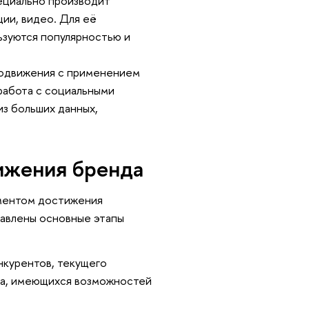
ециально производит
ии, видео. Для её
ьзуются популярностью и
одвижения с применением
 работа с социальными
из больших данных,
ижения бренда
ментом достижения
тавлены основные этапы
нкурентов, текущего
еса, имеющихся возможностей