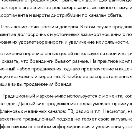
арактерно агрессивное рекламирование, активное стимул
ссортимента и широты дистрибуции по каналам сбыта.
Повышение лояльности и доверия. В этом случае продви
азвитие долгосрочных и устойчивых взаимоотношений с п
ровня их удовлетворенности и увеличение их лояльности.
стижения перечисленных целей используются свои инстр
сказать, что брендинги бывают разные. На практике комп
ченный набор продвижения, однако предпочтение и акце
цию возможны и вероятны. К наиболее распространенны
ющие виды продвижения бренда:
 Традиционный марком-микс используется с момента, ког
рендов. Данный вид продвижения подразумевает преиму
флайновых медийных каналов: ТВ, радио и т.п. Несмотря, 
аркетинга традиционный подход не теряет свою актуально
ффективным способом информирования и увеличения узна