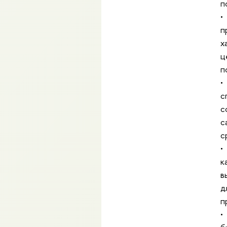
п
•
п
х
ц
п
•
с
с
с
с
•
к
в
д
п
•