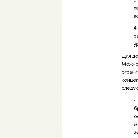
х
а
р
у
Для до
Можно 
ограни
концеп
следу
•
б
о
м
э