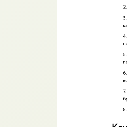
к
п
п
в
б
Кан