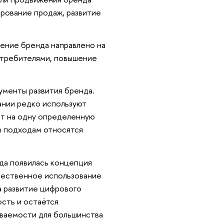
ирование продаж, развитие
жение бренда направлено на
отребителями, повышение
ументы развития бренда.
ании редко используют
нт на одну определенную
м подходам относятся
да появилась концепция
щественное использование
на развитие цифрового
сть и остаётся
ваемости для большинства