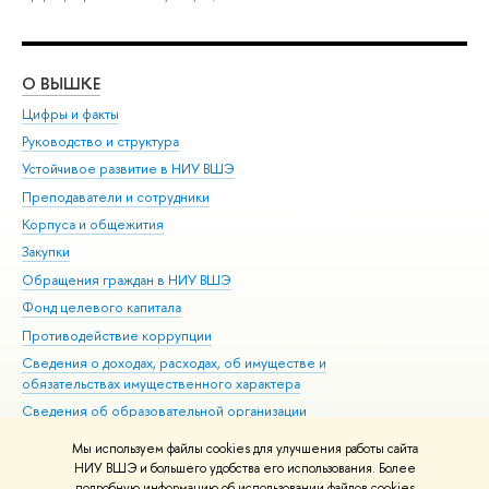
О ВЫШКЕ
ОБ
Цифры и факты
Ли
Руководство и структура
Дов
Устойчивое развитие в НИУ ВШЭ
Ол
Преподаватели и сотрудники
При
Корпуса и общежития
Вы
Закупки
При
Обращения граждан в НИУ ВШЭ
Ас
Фонд целевого капитала
До
Противодействие коррупции
Цен
Сведения о доходах, расходах, об имуществе и
Би
обязательствах имущественного характера
Об
Сведения об образовательной организации
Обр
Людям с ограниченными возможностями здоровья
Мы используем файлы cookies для улучшения работы сайта
Единая платежная страница
НИУ ВШЭ и большего удобства его использования. Более
подробную информацию об использовании файлов cookies