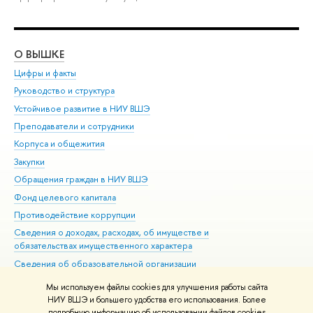
О ВЫШКЕ
ОБ
Цифры и факты
Ли
Руководство и структура
Дов
Устойчивое развитие в НИУ ВШЭ
Ол
Преподаватели и сотрудники
При
Корпуса и общежития
Вы
Закупки
При
Обращения граждан в НИУ ВШЭ
Ас
Фонд целевого капитала
До
Противодействие коррупции
Цен
Сведения о доходах, расходах, об имуществе и
Би
обязательствах имущественного характера
Об
Сведения об образовательной организации
Обр
Людям с ограниченными возможностями здоровья
Мы используем файлы cookies для улучшения работы сайта
Единая платежная страница
НИУ ВШЭ и большего удобства его использования. Более
подробную информацию об использовании файлов cookies