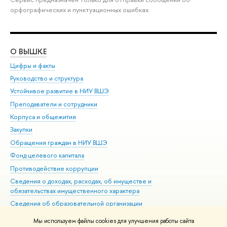
орфографических и пунктуационных ошибках.
О ВЫШКЕ
ОБ
Цифры и факты
Ли
Руководство и структура
Дов
Устойчивое развитие в НИУ ВШЭ
Ол
Преподаватели и сотрудники
При
Корпуса и общежития
Вы
Закупки
При
Обращения граждан в НИУ ВШЭ
Ас
Фонд целевого капитала
До
Противодействие коррупции
Цен
Сведения о доходах, расходах, об имуществе и
Би
обязательствах имущественного характера
Об
Сведения об образовательной организации
Обр
Людям с ограниченными возможностями здоровья
Мы используем файлы cookies для улучшения работы сайта