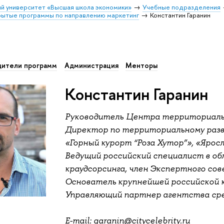
й университет «Высшая школа экономики»
Учебные подразделения
ытые программы по направлению маркетинг
Константин Гаранин
дители программ
Администрация
Менторы
Константин Гаранин
Руководитель Центра территориаль
Директор по территориальному раз
«Горный курорт “Роза Хутор”», «Ярос
Ведущий российский специалист в о
краудсорсинга, член Экспертного со
Основатель крупнейшей российской 
Управляющий партнер агентства с
E-mail:
garanin@citycelebrity.ru