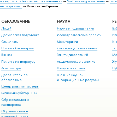
университет «Высшая школа экономики»
→
Учебные подразделения
→
Высш
нию маркетинг
→
Константин Гаранин
ОБРАЗОВАНИЕ
НАУКА
Р
Лицей
Научные подразделения
Би
Довузовская подготовка
Исследовательские проекты
Из
Олимпиады
Мониторинги
Кн
Прием в бакалавриат
Диссертационные советы
Ти
Вышка+
Защиты диссертаций
Ме
Прием в магистратуру
Академическое развитие
Жу
Аспирантура
Конкурсы и гранты
Пу
Дополнительное
Внешние научно-
образование
информационные ресурсы
Центр развития карьеры
Бизнес-инкубатор ВШЭ
Образовательные
партнерства
Обратная связь и
взаимодействие с