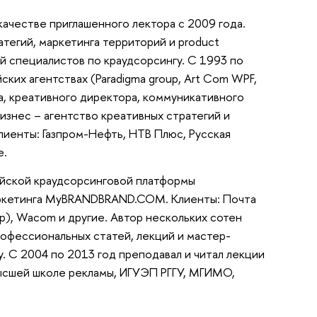
ачестве приглашенного лектора с 2009 года.
тегий, маркетинга территорий и product
й специалистов по краудсорсингу. С 1993 по
ских агентствах (Paradigma group, Art Com WPF,
ра, креативного директора, коммуникативного
изнес – агентство креативных стратегий и
лиенты: Газпром-Нефть, НТВ Плюс, Русская
е.
ийской краудсорсинговой платформы
маркетинга MyBRANDBRAND.COM. Клиенты: Почта
up), Wacom и другие. Автор нескольких сотен
офессиональных статей, лекций и мастер-
. С 2004 по 2013 год преподавал и читал лекции
ысшей школе рекламы, ИГУЭП РГГУ, МГИМО,