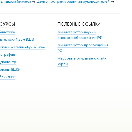
ая школа бизнеса
→
Центр программ развития руководителей
→
ЕСУРСЫ
ПОЛЕЗНЫЕ ССЫЛКИ
блиотека
Министерство науки и
высшего образования РФ
дательский дом ВШЭ
Министерство просвещения
ижный магазин «БукВышка»
РФ
пография
Массовые открытые онлайн-
диацентр
курсы
рналы ВШЭ
бликации