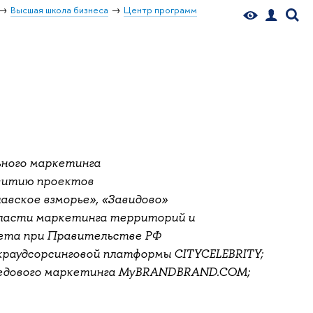
Высшая школа бизнеса
Центр программ
ного маркетинга
витию проектов
лавское взморье», «Завидово»
бласти маркетинга территорий и
вета при Правительстве РФ
краудсорсинговой платформы CITYCELEBRITY;
редового маркетинга MyBRANDBRAND.COM;