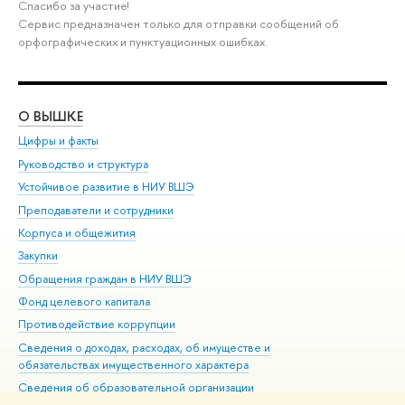
Спасибо за участие!
Сервис предназначен только для отправки сообщений об
орфографических и пунктуационных ошибках.
О ВЫШКЕ
ОБ
Цифры и факты
Ли
Руководство и структура
Дов
Устойчивое развитие в НИУ ВШЭ
Ол
Преподаватели и сотрудники
При
Корпуса и общежития
Вы
Закупки
При
Обращения граждан в НИУ ВШЭ
Ас
Фонд целевого капитала
До
Противодействие коррупции
Цен
Сведения о доходах, расходах, об имуществе и
Би
обязательствах имущественного характера
Об
Сведения об образовательной организации
Обр