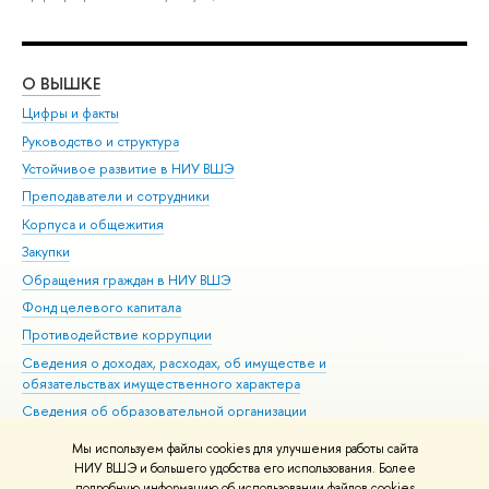
О ВЫШКЕ
ОБ
Цифры и факты
Ли
Руководство и структура
Дов
Устойчивое развитие в НИУ ВШЭ
Ол
Преподаватели и сотрудники
При
Корпуса и общежития
Вы
Закупки
При
Обращения граждан в НИУ ВШЭ
Ас
Фонд целевого капитала
До
Противодействие коррупции
Цен
Сведения о доходах, расходах, об имуществе и
Би
обязательствах имущественного характера
Об
Сведения об образовательной организации
Обр
Людям с ограниченными возможностями здоровья
Мы используем файлы cookies для улучшения работы сайта
Единая платежная страница
НИУ ВШЭ и большего удобства его использования. Более
подробную информацию об использовании файлов cookies