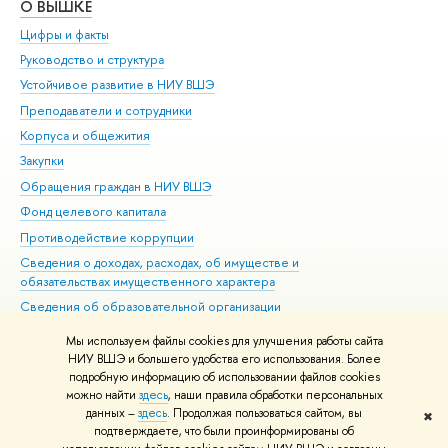
О ВЫШКЕ
ОБ
Цифры и факты
Ли
Руководство и структура
Дов
Устойчивое развитие в НИУ ВШЭ
Ол
Преподаватели и сотрудники
При
Корпуса и общежития
Вы
Закупки
При
Обращения граждан в НИУ ВШЭ
Ас
Фонд целевого капитала
До
Противодействие коррупции
Цен
Сведения о доходах, расходах, об имуществе и
Би
обязательствах имущественного характера
Об
Сведения об образовательной организации
Обр
Людям с ограниченными возможностями здоровья
Мы используем файлы cookies для улучшения работы сайта
Единая платежная страница
НИУ ВШЭ и большего удобства его использования. Более
подробную информацию об использовании файлов cookies
Работа в Вышке
можно найти
здесь
, наши правила обработки персональных
данных –
здесь
. Продолжая пользоваться сайтом, вы
✖
Редактору
подтверждаете, что были проинформированы об