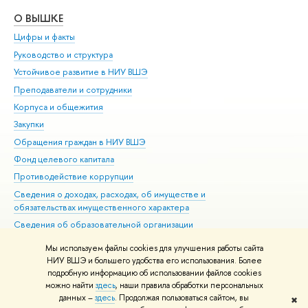
О ВЫШКЕ
ОБ
Цифры и факты
Ли
Руководство и структура
Дов
Устойчивое развитие в НИУ ВШЭ
Ол
Преподаватели и сотрудники
При
Корпуса и общежития
Вы
Закупки
При
Обращения граждан в НИУ ВШЭ
Ас
Фонд целевого капитала
До
Противодействие коррупции
Цен
Сведения о доходах, расходах, об имуществе и
Би
обязательствах имущественного характера
Об
Сведения об образовательной организации
Обр
Людям с ограниченными возможностями здоровья
Мы используем файлы cookies для улучшения работы сайта
Единая платежная страница
НИУ ВШЭ и большего удобства его использования. Более
подробную информацию об использовании файлов cookies
Работа в Вышке
можно найти
здесь
, наши правила обработки персональных
данных –
здесь
. Продолжая пользоваться сайтом, вы
✖