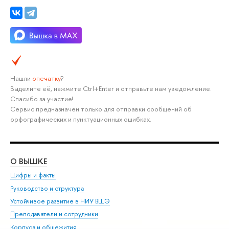
Нашли
опечатку
?
Выделите её, нажмите Ctrl+Enter и отправьте нам уведомление.
Спасибо за участие!
Сервис предназначен только для отправки сообщений об
орфографических и пунктуационных ошибках.
О ВЫШКЕ
ОБ
Цифры и факты
Ли
Руководство и структура
Дов
Устойчивое развитие в НИУ ВШЭ
Ол
Преподаватели и сотрудники
При
Корпуса и общежития
Вы