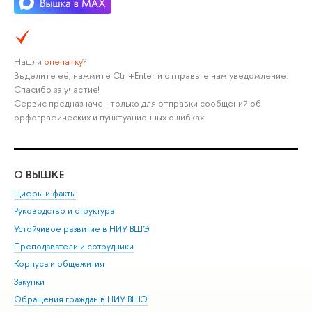
Нашли
опечатку
?
Выделите её, нажмите Ctrl+Enter и отправьте нам уведомление.
Спасибо за участие!
Сервис предназначен только для отправки сообщений об
орфографических и пунктуационных ошибках.
О ВЫШКЕ
ОБ
Цифры и факты
Ли
Руководство и структура
Дов
Устойчивое развитие в НИУ ВШЭ
Ол
Преподаватели и сотрудники
При
Корпуса и общежития
Вы
Закупки
При
Обращения граждан в НИУ ВШЭ
Ас