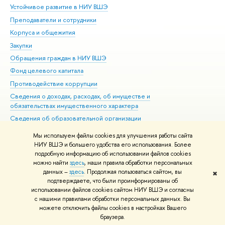
Устойчивое развитие в НИУ ВШЭ
Ол
Преподаватели и сотрудники
При
Корпуса и общежития
Вы
Закупки
При
Обращения граждан в НИУ ВШЭ
Ас
Фонд целевого капитала
До
Противодействие коррупции
Цен
Сведения о доходах, расходах, об имуществе и
Би
обязательствах имущественного характера
Об
Сведения об образовательной организации
Обр
Людям с ограниченными возможностями здоровья
Мы используем файлы cookies для улучшения работы сайта
Единая платежная страница
НИУ ВШЭ и большего удобства его использования. Более
подробную информацию об использовании файлов cookies
Работа в Вышке
можно найти
здесь
, наши правила обработки персональных
данных –
здесь
. Продолжая пользоваться сайтом, вы
✖
Редактору
подтверждаете, что были проинформированы об
© НИУ ВШЭ 1993–2026
Адреса и контакты
Условия использования
использовании файлов cookies сайтом НИУ ВШЭ и согласны
с нашими правилами обработки персональных данных. Вы
материалов
Политика конфиденциальности
Карта сайта
можете отключить файлы cookies в настройках Вашего
Шрифты HSE Sans и HSE Slab разработаны в
Школе дизайна НИУ ВШЭ
браузера.