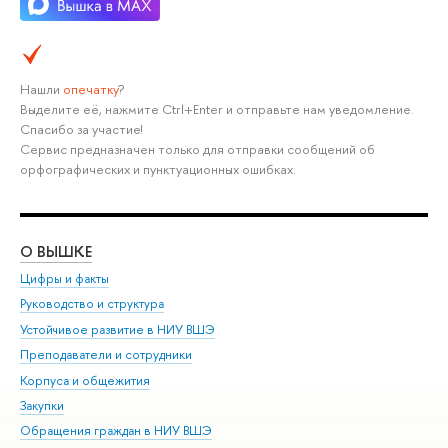
Нашли
опечатку
?
Выделите её, нажмите Ctrl+Enter и отправьте нам уведомление.
Спасибо за участие!
Сервис предназначен только для отправки сообщений об
орфографических и пунктуационных ошибках.
О ВЫШКЕ
ОБ
Цифры и факты
Ли
Руководство и структура
Дов
Устойчивое развитие в НИУ ВШЭ
Ол
Преподаватели и сотрудники
При
Корпуса и общежития
Вы
Закупки
При
Обращения граждан в НИУ ВШЭ
Ас