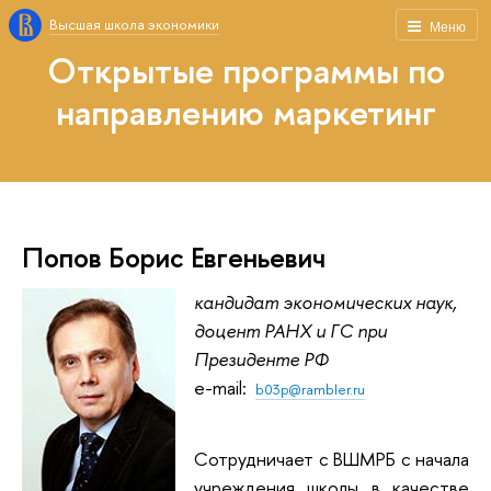
Высшая школа экономики
Меню
Открытые программы по
направлению маркетинг
Попов Борис Евгеньевич
канд
идат экономических наук,
доцент РАНХ и ГС при
Президенте РФ
e-mail:
b03p@rambler.ru
Сотрудничает с ВШМРБ с начала
учреждения школы в качестве