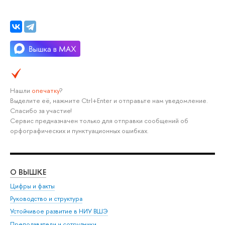
Нашли
опечатку
?
Выделите её, нажмите Ctrl+Enter и отправьте нам уведомление.
Спасибо за участие!
Сервис предназначен только для отправки сообщений об
орфографических и пунктуационных ошибках.
О ВЫШКЕ
ОБ
Цифры и факты
Ли
Руководство и структура
Дов
Устойчивое развитие в НИУ ВШЭ
Ол
Преподаватели и сотрудники
При