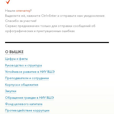
Нашли
опечатку
?
Выделите её, нажмите Ctrl+Enter и отправьте нам уведомление.
Спасибо за участие!
Сервис предназначен только для отправки сообщений об
орфографических и пунктуационных ошибках.
О ВЫШКЕ
ОБ
Цифры и факты
Ли
Руководство и структура
Дов
Устойчивое развитие в НИУ ВШЭ
Ол
Преподаватели и сотрудники
При
Корпуса и общежития
Вы
Закупки
При
Обращения граждан в НИУ ВШЭ
Ас
Фонд целевого капитала
До
Противодействие коррупции
Цен