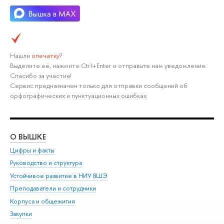
Нашли
опечатку
?
Выделите её, нажмите Ctrl+Enter и отправьте нам уведомление.
Спасибо за участие!
Сервис предназначен только для отправки сообщений об
орфографических и пунктуационных ошибках.
О ВЫШКЕ
ОБ
Цифры и факты
Ли
Руководство и структура
Дов
Устойчивое развитие в НИУ ВШЭ
Ол
Преподаватели и сотрудники
При
Корпуса и общежития
Вы
Закупки
При