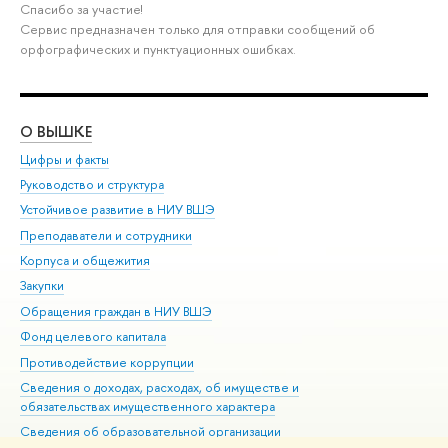
Спасибо за участие!
Сервис предназначен только для отправки сообщений об
орфографических и пунктуационных ошибках.
О ВЫШКЕ
ОБ
Цифры и факты
Ли
Руководство и структура
Дов
Устойчивое развитие в НИУ ВШЭ
Ол
Преподаватели и сотрудники
При
Корпуса и общежития
Вы
Закупки
При
Обращения граждан в НИУ ВШЭ
Ас
Фонд целевого капитала
До
Противодействие коррупции
Цен
Сведения о доходах, расходах, об имуществе и
Би
обязательствах имущественного характера
Об
Сведения об образовательной организации
Обр