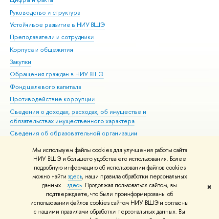
Руководство и структура
Дов
Устойчивое развитие в НИУ ВШЭ
Ол
Преподаватели и сотрудники
При
Корпуса и общежития
Вы
Закупки
При
Обращения граждан в НИУ ВШЭ
Ас
Фонд целевого капитала
До
Противодействие коррупции
Цен
Сведения о доходах, расходах, об имуществе и
Би
обязательствах имущественного характера
Об
Сведения об образовательной организации
Обр
Людям с ограниченными возможностями здоровья
Мы используем файлы cookies для улучшения работы сайта
Единая платежная страница
НИУ ВШЭ и большего удобства его использования. Более
подробную информацию об использовании файлов cookies
Работа в Вышке
можно найти
здесь
, наши правила обработки персональных
данных –
здесь
. Продолжая пользоваться сайтом, вы
✖
Редактору
подтверждаете, что были проинформированы об
© НИУ ВШЭ 1993–2026
Адреса и контакты
Условия использования
использовании файлов cookies сайтом НИУ ВШЭ и согласны
с нашими правилами обработки персональных данных. Вы
материалов
Политика конфиденциальности
Карта сайта