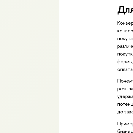
Для
Конвер
конвер
покупа
различ
покупк
формы,
оплата 
Почему
речь з
удержа
потенц
до зав
Пример
бизнес