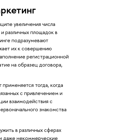
аркетинг
нципе увеличения числа
 и различных площадок в
тинге подразумевают
жает их к совершению
заполнение регистрационной
атие на образец договора,
 применяется тогда, когда
язанных с привлечением и
ации взаимодействия с
первоначального знакомства
ужить в различных сферах
 и даже некоммерческие