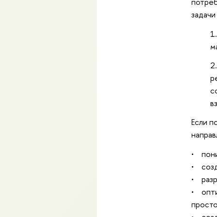
потреб
задачи
м
р
с
в
Если п
направ
• пони
• созд
• разр
• опти
просто
• созд