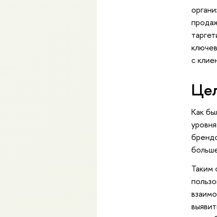
органи
продаж
таргет
ключев
с клие
Цел
Как бы
уровня
брендо
больше
Таким 
пользо
взаимо
выявит