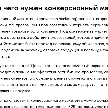
 чего нужен конверсионный м
сионный маркетинг (conversion marketing) основан на при
сий, т.е. превращения пользователей интернета, сервисов
телей товаров и услуг компании. Под конверсией в марке
ные осознанные действия пользователей, которое прибли
и. Это может быть: переход по рекламному объявлению, 
 подписка на рассылку, отправка продукции в корзину, наж
и т.п.
 это так важно? Дело в том, что конверсионный маркетинг
аходит о повышении эффективности бизнес-процессов, св
нием клиентов. Его основная цель заключается в оптимиз
иальными покупателями на всех этапах их маршрута — от 
ершения покупки.
 использования конверсионного маркетинга можно обнар
а, включая электронную коммерцию, B2B-продажи, услуги