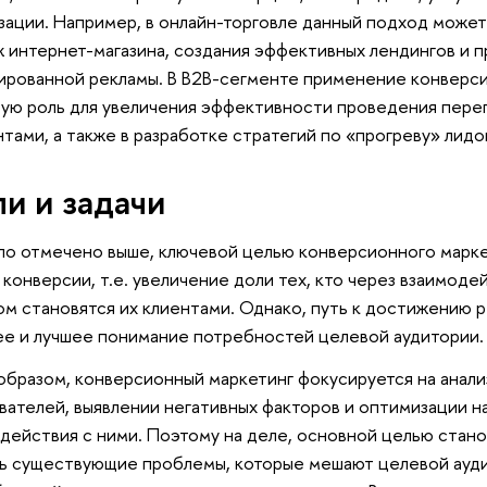
зации. Например, в онлайн-торговле данный подход может
 интернет-магазина, создания эффективных лендингов и 
ированной рекламы. В B2B-сегменте применение конверси
ую роль для увеличения эффективности проведения перег
нтами, а также в разработке стратегий по «прогреву» лидо
и и задачи
ло отмечено выше, ключевой целью конверсионного марк
 конверсии, т.е. увеличение доли тех, кто через взаимоде
м становятся их клиентами. Однако, путь к достижению р
е и лучшее понимание потребностей целевой аудитории.
образом, конверсионный маркетинг фокусируется на анал
вателей, выявлении негативных факторов и оптимизации на
действия с ними. Поэтому на деле, основной целью стан
ь существующие проблемы, которые мешают целевой ауди