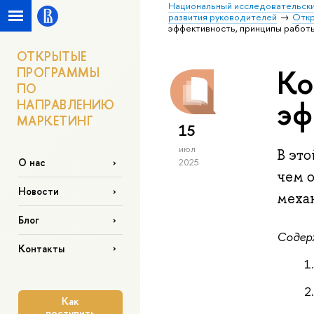
Национальный исследовательски
развития руководителей
Откр
эффективность, принципы работ
ОТКРЫТЫЕ
Ко
ПРОГРАММЫ
ПО
эф
НАПРАВЛЕНИЮ
МАРКЕТИНГ
15
июл
В это
О нас
2025
чем 
Новости
меха
Блог
Содер
Контакты
Как
поступить