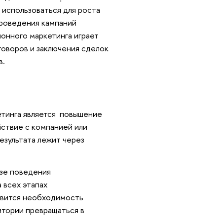
 использоваться для роста
проведения кампаний
онного маркетинга играет
оворов и заключения сделок
в.
етинга является повышение
йствие с компанией или
езультата лежит через
изе поведения
 всех этапах
овится необходимость
тории превращаться в