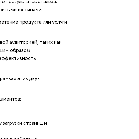
 от результатов анализа,
овными их типами:
етение продукта или услуги
ой аудиторией, таких как
учшим образом
 эффективность
рамках этих двух
клиентов;
 загрузки страниц и
вов к действию;