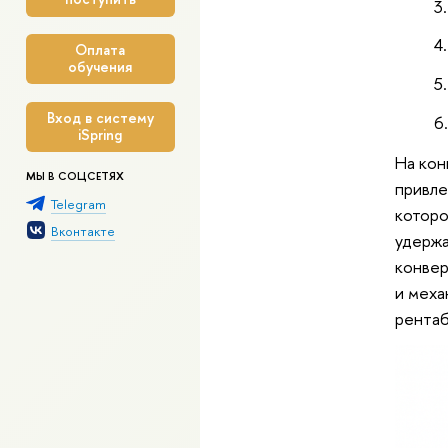
Оплата
обучения
Вход в систему
iSpring
На кон
МЫ В СОЦСЕТЯХ
привле
Telegram
которо
Вконтакте
удержа
конвер
и меха
рентаб