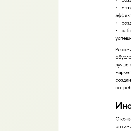
• опти
эффект
• созд
• рабо
успешн
Резюми
обусло
лучше 
маркет
создан
потреб
Инс
С конв
оптими